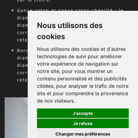
Ganse coton et ganse coton chenillé : le
diamètre minimum est 200 cm et le
Nous utilisons des
diamètre maximum est 400 cm ou 500 cm
correspondant à la largeur maximale de la
cookies
référence telle qu’indiquée sur le cintre.
Nous utilisons des cookies et d'autres
Bords repliés avec sous-couche confort : le
technologies de suivi pour améliorer
diamètre minimum est 180 cm et le
votre expérience de navigation sur
diamètre maximum est 390 cm ou 490 cm
notre site, pour vous montrer un
correspondant à la largeur maximale de la
contenu personnalisé et des publicités
référence telle qu’indiquée sur le cintre.
ciblées, pour analyser le trafic de notre
site et pour comprendre la provenance
de nos visiteurs.
J'accepte
Je refuse
Changer mes préférences